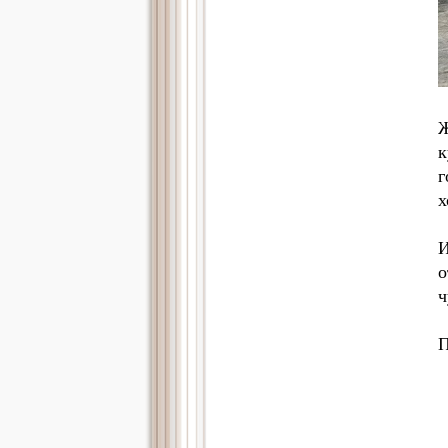
Ж
к
г
х
И
о
ч
П