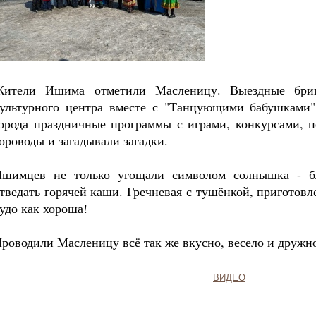
ители Ишима отметили Масленицу. Выездные брига
ультурного центра вместе с "Танцующими бабушками
орода праздничные программы с играми, конкурсами, 
ороводы и загадывали загадки.
шимцев не только угощали символом солнышка - б
тведать горячей каши. Гречневая с тушёнкой, приготовле
удо как хороша!
роводили Масленицу всё так же вкусно, весело и дружн
ВИДЕО