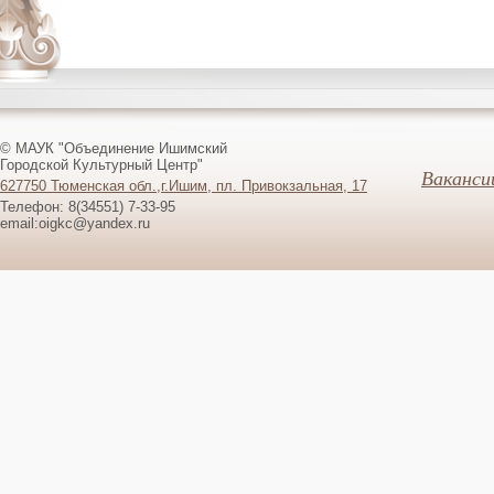
© МАУК "Объединение Ишимский
Городской Культурный Центр"
Ваканси
627750 Тюменская обл.,г.Ишим, пл. Привокзальная, 17
Телефон: 8(34551) 7-33-95
email:oigkc@yandex.ru