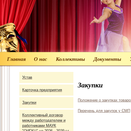
Главная
О нас
Коллективы
Документы
Устав
Закупки
Карточка предприятия
Положение о закупках товаро
Закупки
Перечень для закупок у СМП
Коллективный договор
между работодателем и
работниками МАУК
"ОИГКЦ" на 2026 - 2029 г.г.