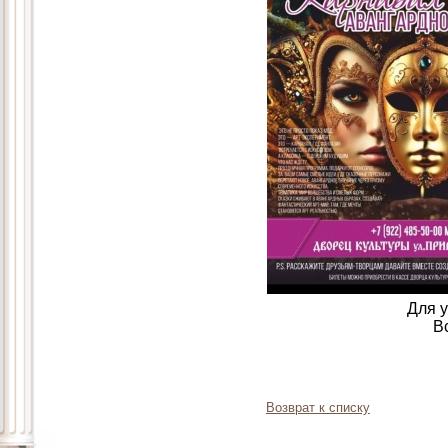
Для 
В
Возврат к списку