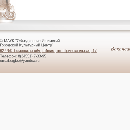
© МАУК "Объединение Ишимский
Городской Культурный Центр"
Ваканси
627750 Тюменская обл.,г.Ишим, пл. Привокзальная, 17
Телефон: 8(34551) 7-33-95
email:oigkc@yandex.ru