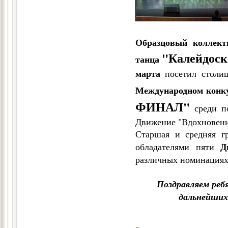
Образцовый коллекти
"Калейдос
танца
марта
посетил столиц
Международном конку
ФИНАЛ"
среди п
Движение "Вдохновение
Старшая и средняя гр
Д
обладателями пяти
различных номинациях
Поздравляем реб
дальнейших